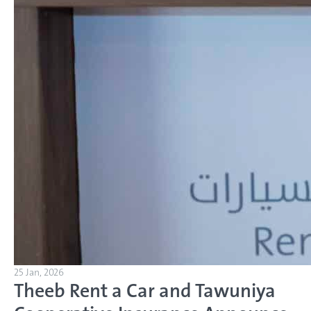
25 Jan, 2026
Theeb Rent a Car and Tawuniya