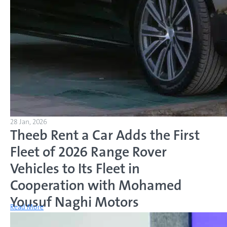
28 Jan, 2026
Theeb Rent a Car Adds the First
Fleet of 2026 Range Rover
Vehicles to Its Fleet in
Cooperation with Mohamed
Yousuf Naghi Motors
Read More